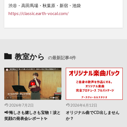
渋谷・高田馬場・秋葉原・新宿・池袋
https
://classic.earth-vocal.com/
教室から
の最新記事4件
2026年7月2日
2026年6月12日
📢 悔しさも嬉しさも宝物！涙と
オリジナル曲でCD出しません
笑顔の発表会レポート✨
か？