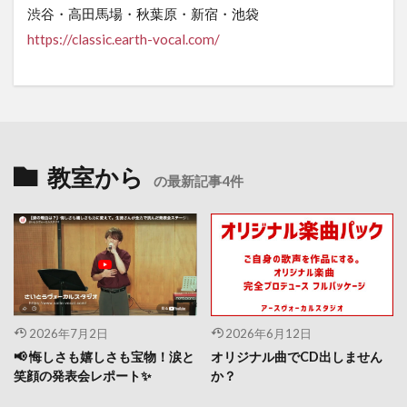
渋谷・高田馬場・秋葉原・新宿・池袋
https
://classic.earth-vocal.com/
教室から
の最新記事4件
2026年7月2日
2026年6月12日
📢 悔しさも嬉しさも宝物！涙と
オリジナル曲でCD出しません
笑顔の発表会レポート✨
か？